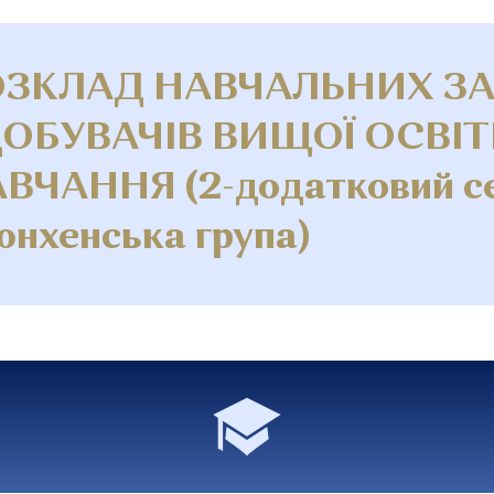
ОЗКЛАД НАВЧАЛЬНИХ З
ОБУВАЧІВ ВИЩОЇ ОСВІТ
ВЧАННЯ (2-додатковий се
нхенська група)