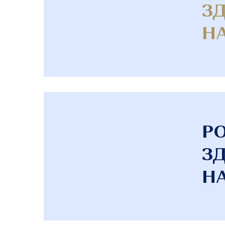
ЗД
НА
Р
ЗД
НА