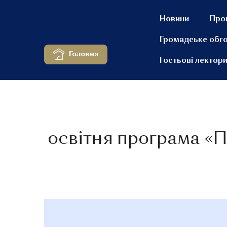
Новини
Про
Громадське обг
Головна
Гостьові лектор
освітня програма «П