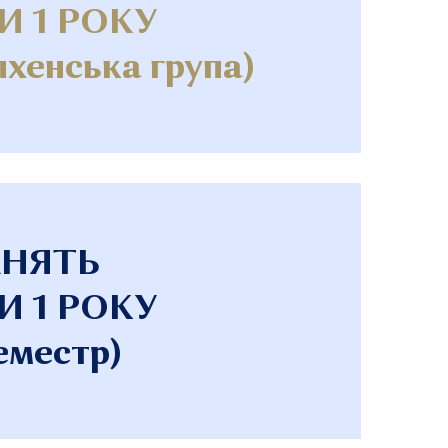
И 1 РОКУ
хенська група)
АНЯТЬ
И 1 РОКУ
еместр)