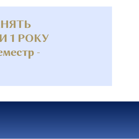
АНЯТЬ
И 1 РОКУ
местр -