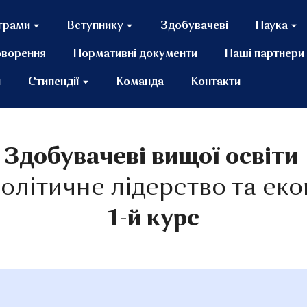
грами
Вступнику
Здобувачеві
Наука
оворення
Нормативні документи
Наші партнери
и
Стипендії
Команда
Контакти
Здобувачеві вищої освіти
олітичне лідерство та ек
1-й курс