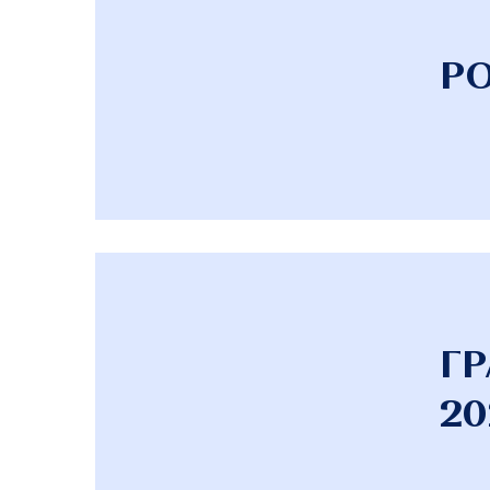
РО
Г
20