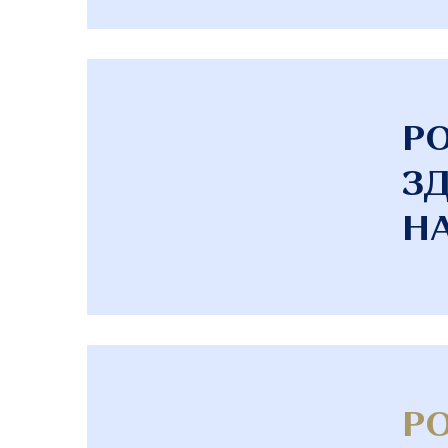
Р
ЗД
НА
Р