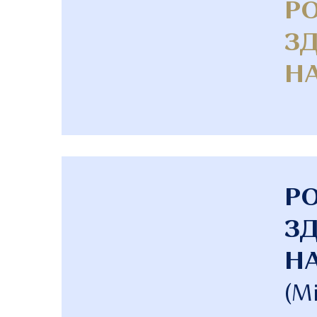
Р
ЗД
НА
Р
ЗД
Н
(М