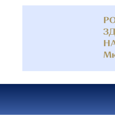
Р
ЗД
НА
Мю