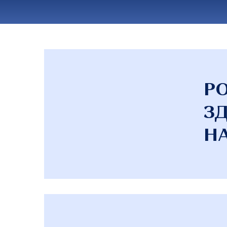
Р
ЗД
НА