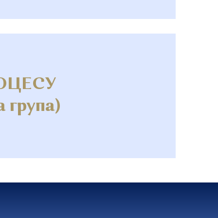
ОЦЕСУ
а група)