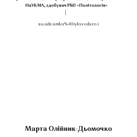
НаУКМА, здобувач PhD «Політологія»
au.ude.amku%40iyksvodazo.i
Марта Олійник-Дьомочко