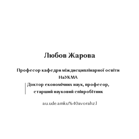
Любов Жарова
Професор кафедри міждисциплінарної освіти
НаУКМА
Доктор економічних наук, професор,
старший науковий співробітник
au.ude.amku%40avorahz.l