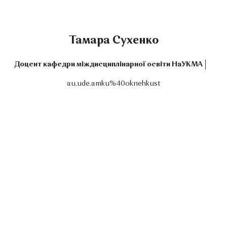
Тамара Сухенко
Доцент кафедри міждисциплінарної освіти НаУКМА
au.ude.amku%40oknehkust