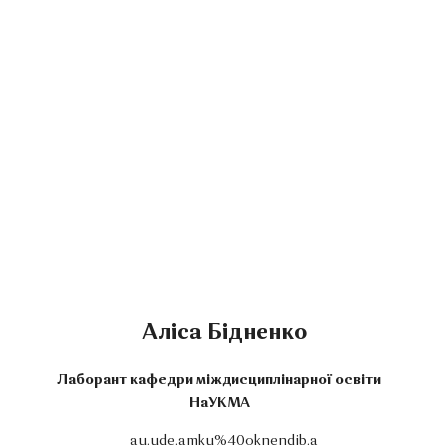
Аліса Бідненко
Лаборант кафедри міждисциплінарної освіти
НаУКМА
au.ude.amku%40oknendib.a