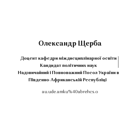
Олександр Щерба
Доцент кафедри міждисциплінарної освіти
Кандидат політичних наук
Надзвичайний і Повноважний Посол України в
Південно-Африканській Республіці
au.ude.amku%40abrehcs.o