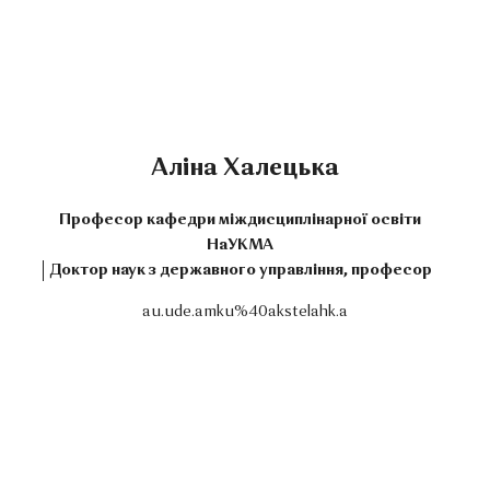
Аліна Халецька
Професор кафедри міждисциплінарної освіти
НаУКМА
Доктор наук з державного управління, професор
au.ude.amku%40akstelahk.a