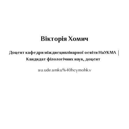
Вікторія Хомич
Доцент кафедри міждисциплінарної освіти НаУКМА
Кандидат філологічних наук, доцент
au.ude.amku%40hcymohk.v