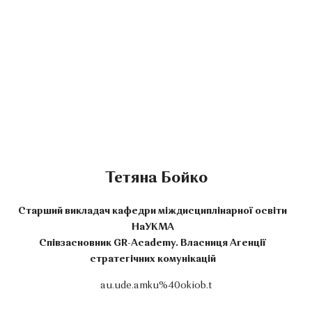
Тетяна Бойко
Старший викладач кафедри міждисциплінарної освіти
НаУКМА
Співзасновник GR-Academy. Власниця Агенції
стратегічних комунікацій
au.ude.amku%40okiob.t