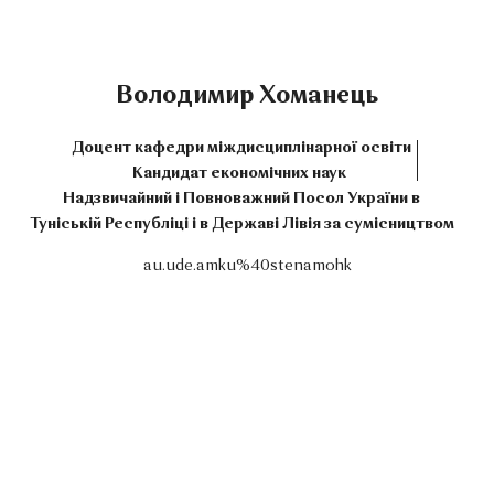
Володимир Хоманець
Доцент кафедри міждисциплінарної освіти
Кандидат економічних наук
Надзвичайний і Повноважний Посол України в
Туніській Республіці і в Державі Лівія за сумісництвом
au.ude.amku%40stenamohk