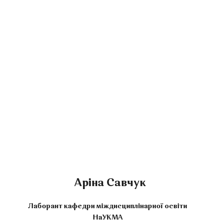
Аріна Савчук
Лаборант кафедри міждисциплінарної освіти
НаУКМА