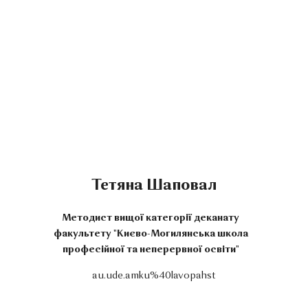
Тетяна Шаповал
Методист вищої категорії деканату
факультету "Києво-Могилянська школа
професійної та неперервної освіти"
au.ude.amku%40lavopahst