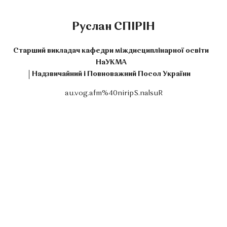
Руслан СПІРІН
Старший викладач кафедри міждисциплінарної освіти
НаУКМА
Надзвичайний і Повноважний Посол України
au.vog.afm%40niripS.nalsuR