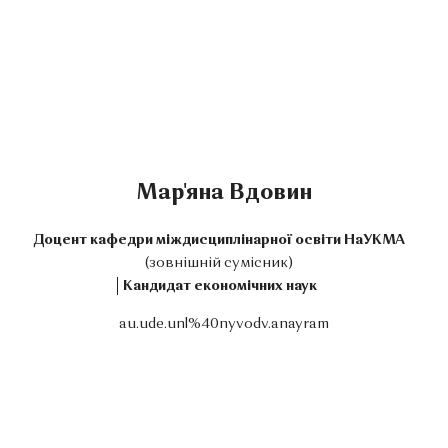
Мар'яна Вдовин
Доцент кафедри міждисциплінарної освіти НаУКМА
(зовнішній сумісник)
Кандидат економічних наук
au.ude.unl%40nyvodv.anayram