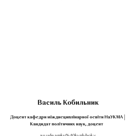
Василь Кобильник
Доцент кафедри міждисциплінарної освіти НаУКМА
Кандидат політичних наук, доцент
au.ude.amku%40kynlybok.v