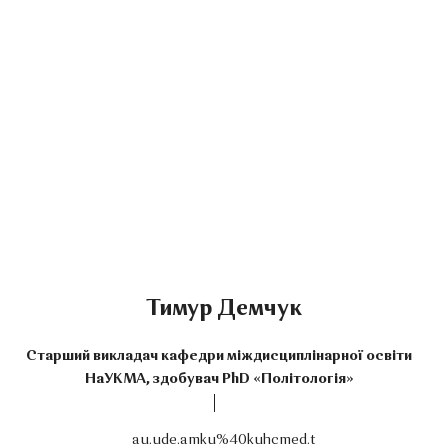
Тимур Демчук
Старший викладач кафедри міждисциплінарної освіти
НаУКМА, здобувач PhD «Політологія»
au.ude.amku%40kuhcmed.t