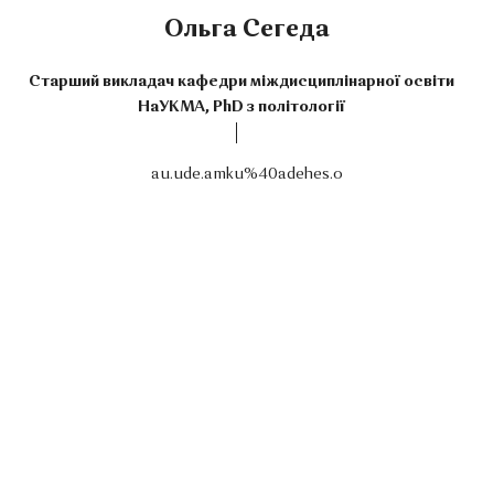
Ольга Сегеда
Старший викладач кафедри міждисциплінарної освіти
НаУКМА, PhD з політології
au.ude.amku%40adehes.o