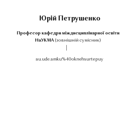
Юрій Петрушенко
Професор кафедри міждисциплінарної освіти
НаУКМА
(зовнішній сумісник)
au.ude.amku%40oknehsurtepuy