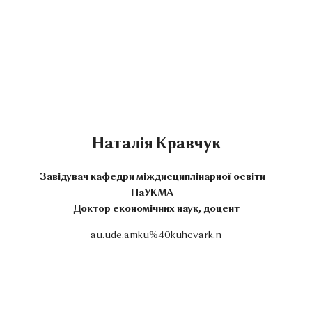
Наталія Кравчук
Завідувач кафедри міждисциплінарної освіти
НаУКМА
Доктор економічних наук, доцент
au.ude.amku%40kuhcvark.n