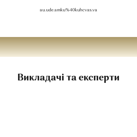
au.ude.amku%40kuhcvas.va
Викладачі та експерти