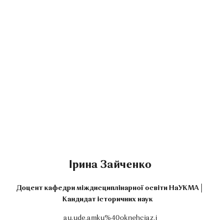
Ірина Зайченко
Доцент кафедри міждисциплінарної освіти НаУКМА
Кандидат історичних наук
au.ude.amku%40oknehciaz.i