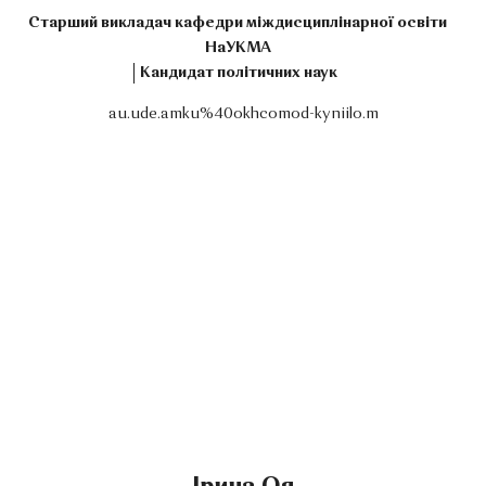
Старший викладач кафедри міждисциплінарної освіти
НаУКМА
Кандидат політичних наук
au.ude.amku%40okhcomod-kyniilo.m