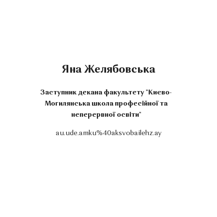
Яна Желябовська
Заступник декана факультету "Києво-
Могилянська школа професійної та
неперервної освіти"
au.ude.amku%40aksvobailehz.ay