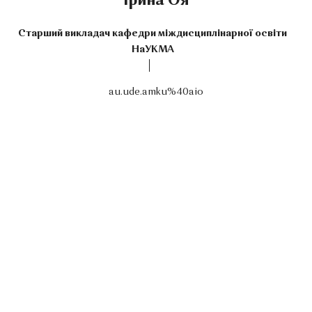
Ірина Оя
Старший викладач кафедри міждисциплінарної освіти
НаУКМА
au.ude.amku%40aio