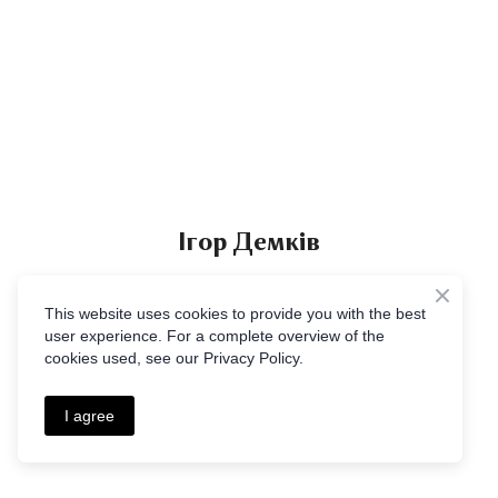
І
гор Демків
Старший викладач кафедри міждисциплінарної освіти
This website uses cookies to provide you with the best
НаУКМА
(зовнішній сумісник)
user experience. For a complete overview of the
cookies used, see our Privacy Policy.
au.ude.amku%40vikmedi
I agree