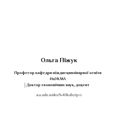
Ольга Піжук
Професор кафедри міждисциплінарної освіти
НаУКМА
Доктор економічних наук, доцент
au.ude.amku%40kuhzip.o