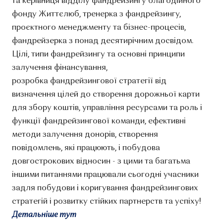
та керівниця відділу фандрейзингу благодійного
фонду Життєлюб, тренерка з фандрейзингу,
проєктного менеджменту та бізнес-процесів,
фандрейзерка з понад десятирічним досвідом.
️Цілі, типи фандрейзингу та основні принципи
залучення фінансування,
розробка фандрейзингової стратегії від
визначення цілей до створення дорожньої карти
для збору коштів,️ управління ресурсами та роль і
функції фандрейзингової команди, ️ефективні
методи залучення донорів, створення
повідомлень, які працюють, і ️побудова
довгострокових відносин - з цими та багатьма
іншими питаннями працювали сьогодні учасники
задля побудови і коригування фандрейзингових
стратегій і розвитку стійких партнерств та успіху!
Детальніше тут