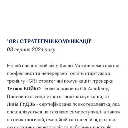
"GR і СТРАТЕГІЧНІ КОМУНІКАЦІЇ"
03 серпня 2024 року
Новий навчальний рік у Києво-Могилянська школа
професійної та неперервної освіти стартував з
тренінгу «GR і стратегічні комунікації», тренерки:
Тетяна БОЙКО
- співзасновниця GR Academy,
Власниця агенції стратегічних комунікацій, та
Лілія ГУДЗЬ
- сертифікована психотерапевтка, яка
спеціалізується на техніках саморегуляції, а також
на психологічній, емоційній та тілесній підготовці
до складних переговорів та публічних виступів.