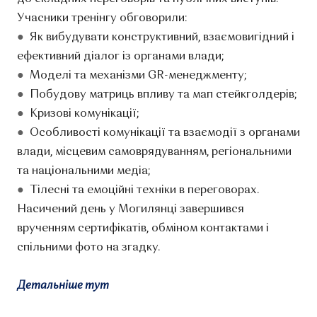
У️часники тренінгу обговорили:
●
️Як вибудувати конструктивний, взаємовигідний і
ефективний діалог із органами влади;
●
️Моделі та механізми GR-менеджменту;
●
Побудову матриць впливу та мап стейкголдерів;
●
Кризові комунікації;
●
Особливості комунікації та взаємодії з органами
влади, місцевим самоврядуванням, регіональними
та національними медіа;
●
Тілесні та емоційні техніки в переговорах.
Насичений день у Могилянці завершився
врученням сертифікатів, обміном контактами і
спільними фото на згадку.
Детальніше тут