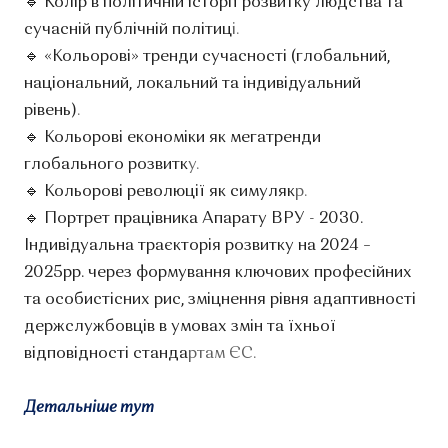
🔹 Колір в політичній історії розвитку людства та
сучасній публічній політиц
і.
🔹 «Кольорові» тренди сучасності (глобальний,
національний, локальний та індивідуальний
рівень)
.
🔹 Кольорові економіки як мегатренди
глобального розвитк
у.
🔹 Кольорові революції як симуляк
р.
🔹 Портрет працівника Апарату ВРУ - 2030.
Індивідуальна траєкторія розвитку на 2024 –
2025рр. через формування ключових професійних
та особистісних рис, зміцнення рівня адаптивності
держслужбовців в умовах змін та їхньої
відповідності станда
ртам ЄС.
Детальніше тут