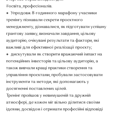
#освіта_професіоналів.
●
Упродовж 8-годинного марафону учасники
тренінгу пізнавали секрети проєктного
менеджменту, дізнавалися, як підготувати успішну
грантову заявку, визначали завдання, цільову
аудиторію, очікувані результати та фактори, які
важливі для ефективної реалізації проєкту;
●
️дискутували як створити вражаючий імпакт на
потенційних інвесторів та цільову аудиторію, а
також вивчали кращі практики створення та
управління проєктами, пробували застосовувати
інструменти та методи, які допомагають у
досягненні поставлених цілей.
Тренінг пройшов у невимушеній та дружній
атмосфері, де кожен міг вільно ділитися своїми
ідеями, досвідом і отримати професійні відповіді