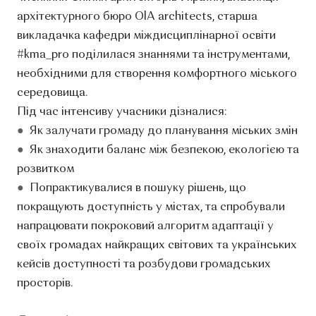
архітектурного бюро OlA architects, старша
викладачка кафедри міждисциплінарної освіти
#kma_pro поділилася знаннями та інструментами,
необхідними для створення комфортного міського
середовища.
Під час інтенсиву учасники дізналися:
●
Як залучати громаду до планування міських змін
●
Як знаходити баланс між безпекою, екологією та
розвитком
●
Попрактикувалися в пошуку рішень, що
покращують доступність у містах, та спробували
напрацювати покроковий алгоритм адаптації у
своїх громадах найкращих світових та українських
кейсів доступності та розбудови громадських
просторів.