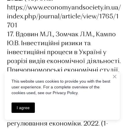
https://www.economyandsociety.in.ua/
index.php/journal/article/view/1765/1
701
17. Вдовин М.Л., Зомчак Л.М., Кампо
Ю.В. Інвестиційні ризики та
інвестиційні процеси в Україні у
розрізі видів економічної діяльності.
Причорноморські економічні студії.
2022. Вип. 76. С. 72-78. DOI:
This website uses cookies to provide you with the best
user experience. For a complete overview of the
https://doi.org/10.32782/bses.76-9
cookies used, see our Privacy Policy.
18. Вдовин М., Зомчак Л., Коханевич
М. Безробіття в Україні: економіко-
I agree
статистичний огляд. Механiзм
регулювання економіки. 2022. (1-