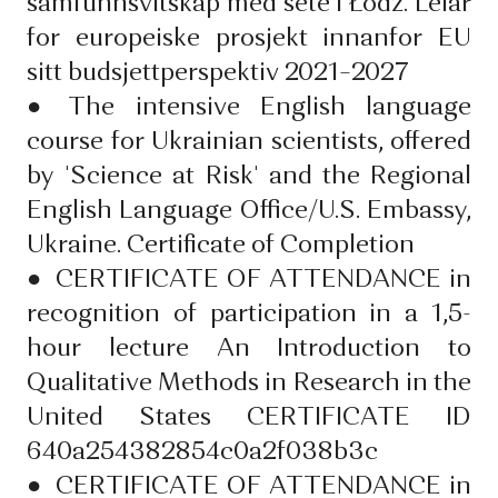
samfunnsvitskap med sete i Łódź. Leiar
for europeiske prosjekt innanfor EU
sitt budsjettperspektiv 2021–2027
●
The intensive English language
course for Ukrainian scientists, offered
by 'Science at Risk' and the Regional
English Language Office/U.S. Embassy,
Ukraine. Certificate of Completion
●
CERTIFICATE OF ATTENDANCE in
recognition of participation in a 1,5-
hour lecture An Introduction to
Qualitative Methods in Research in the
United States CERTIFICATE ID
640a254382854c0a2f038b3c
●
CERTIFICATE OF ATTENDANCE in