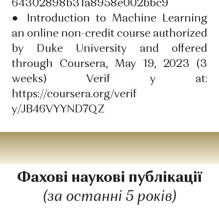
64302898b31a8958e002bbc9
●
Іntroduction to Machine Learning
an online non-credit course authorized
by Duke University and offered
through Coursera, May 19, 2023 (3
weeks) Verif y at:
https://coursera.org/verif
y/JB46VYYND7QZ
Фахові наукові публікації
(за останні 5 років)