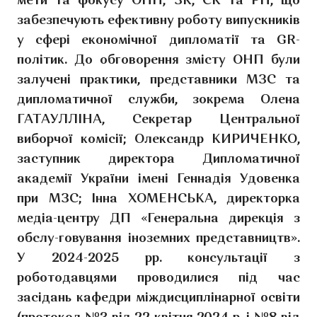
мети та фокусу ОНП, ЗК, СК та РН, що
забезпечують ефективну роботу випускників
у сфері економічної дипломатії та GR-
політик. До обговорення змісту ОНП були
залучені практики, представники МЗС та
дипломатичної служби, зокрема Олена
ГАТАУЛЛІНА, Секретар Центральної
виборчої комісії; Олександр КИРИЧЕНКО,
заступник директора Дипломатичної
академії України імені Геннадія Удовенка
при МЗС; Інна ХОМЕНСЬКА, директорка
медіа-центру ДП «Генеральна дирекція з
обслу-говування іноземних представництв».
У 2024-2025 рр. консультації з
роботодавцями проводилися під час
засідань кафедри міждисциплінарної освіти