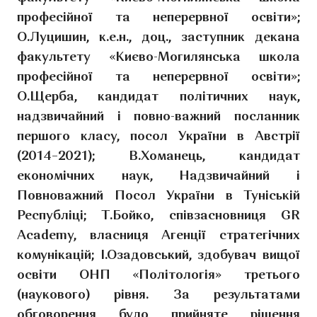
професійної та неперервної освіти»;
О.Луцишин, к.е.н., доц., заступник декана
факультету «Києво-Могилянська школа
професійної та неперервної освіти»;
О.Щерба, кандидат політичних наук,
надзвичайний і повно-важний посланник
першого класу, посол України в Австрії
(2014–2021); В.Хоманець, кандидат
економічних наук, Надзвичайний і
Повноважний Посол України в Туніській
Республіці; Т.Бойко, співзасновниця GR
Academy, власниця Агенції стратегічних
комунікацій; І.Озадовський, здобувач вищої
освіти ОНП «Політологія» третього
(наукового) рівня. За результатами
обговорення було прийняте рішення