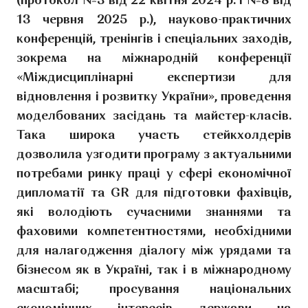
(протокол №3 від 22 квітня 2024 р. і №8 від
13 червня 2025 р.), науково-практичних
конференцій, тренінгів і спеціальних заходів,
зокрема на міжнародній конференції
«Міждисциплінарні експертизи для
відновлення і розвитку України», проведення
моделбованих засідань та майстер-класів.
Така широка участь стейкхолдерів
дозволила узгодити програму з актуальними
потребами ринку праці у сфері економічної
дипломатії та GR для підготовки фахівців,
які володіють сучасними знаннями та
фаховими компетентностями, необхідними
для налагодження діалогу між урядами та
бізнесом як в Україні, так і в міжнародному
масштабі; просування національних