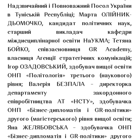
Надзвичайний і Повноважний Посол України
в Туніській Республіці; Марта ОЛІЙНИК-
ДЬОМОЧКО, кандидат політичних наук,
старший викладач кафедри
міждисциплінарної освіти НаУКМА; Тетяна
БОЙКО, співзасновниця GR Academy,
власниця Агенції стратегічних комунікацій;
Ігор ОЗАДОВСЬКИЙ, здобувач вищої освіти
ОНП «Політологія» третього (наукового)
рівня; Валерія БЕЗПАЛА – директорка
департаменту закордонного
співробітництва АТ «НСТУ», здобувачка
ОНП «Бізнес-дипломатія і GR-політики»
другого (магістерського) рівня вищої освіти;
Яна ЖЕЛЯБОВСЬКА – здобувачка ОНП
«Бізнес-дипломатія і GR-політики» другого