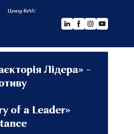
Центр ReVU
аєкторія Лідера» –
ротиву
ry of a Leader»
stance