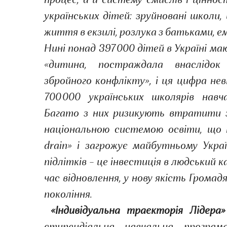
процес, а й систему смислів і цінно
українських дітей: зруйновані школи, 
життя в екзилі, розлука з батьками, ем
Нині понад 397 000 дітей в Україні м
«дитина, постраждала внаслідок
збройного конфлікту», і ця цифра не
700 000 українських школярів нав
Багато з них ризикують втратити зв
національною системою освіти, що 
drain» і загрожує майбутньому Укра
підлітків – це інвестиція в людський к
час відновлення, у нову якість Громад
покоління.
«Індивідуальна траєкторія Лідера»