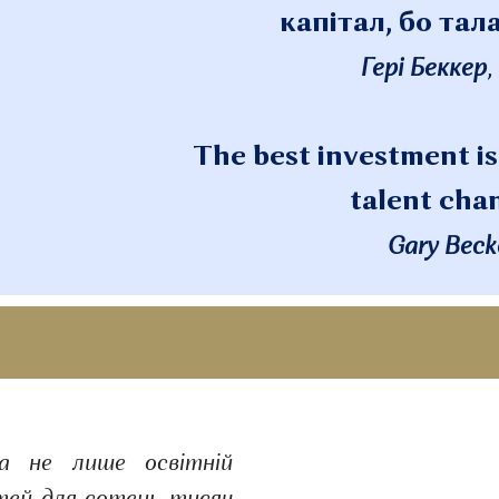
капітал, бо тал
Гері Беккер
,
The best investment is
talent cha
Gary Beck
ила не лише освітній