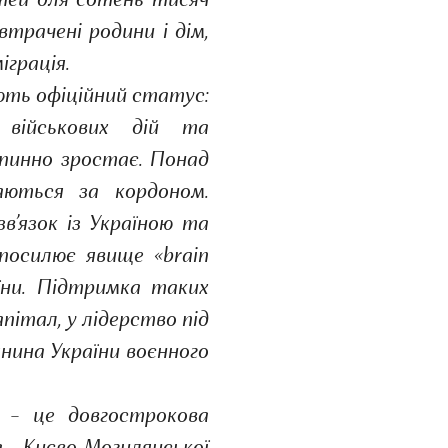
стей для сотень тисяч
втрачені родини і дім,
іграція.
ають офіційний статус:
 військових дій та
впинно зростає. Понад
чаються за кордоном.
’язок із Україною та
посилює явище «brain
їни. Підтримка таких
апітал, у лідерство під
янина України воєнного
– це довгострокова