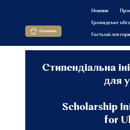
Новини
Про
Громадське обг
Головна
Гостьові лектор
Стипендіальна іні
для у
Scholarship In
for U