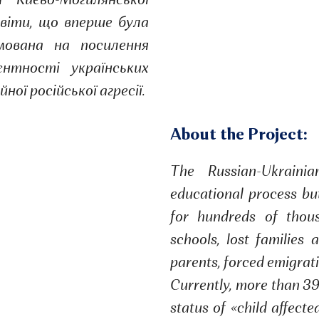
 Києво-Могилянської
світи, що вперше була
ямована на посилення
єнтності українських
ої російської агресії.
About the Project:
The Russian-Ukraini
educational process bu
for hundreds of thous
schools, lost families 
parents, forced emigrati
Currently, more than 397
status of «child affecte