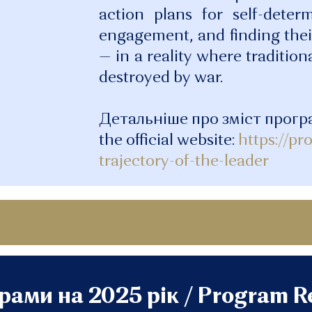
action plans for self-deter
engagement, and finding thei
— in a reality where traditio
destroyed by war.
Детальніше про зміст програм
the official website:
https://pr
trajectory-of-the-leader
ами на 2025 рік / Program Re