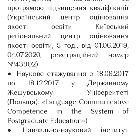
програмою підвищення кваліфікації
(Український центр оцінювання
якості освіти Київський
регіональний центр оцінювання
якості освіти, 5 год., від 01.06.2019,
04.07.2020, реєстраційний номер
№43902)
●
Наукове стажування з 18.09.2017
по 18.12.2017 у Державному
Жешувському Університеті
(Польща). «Language Communıcatıve
Competence ın the System of
Postgraduate Educatıon»)
●
Навчально-науковий інститут