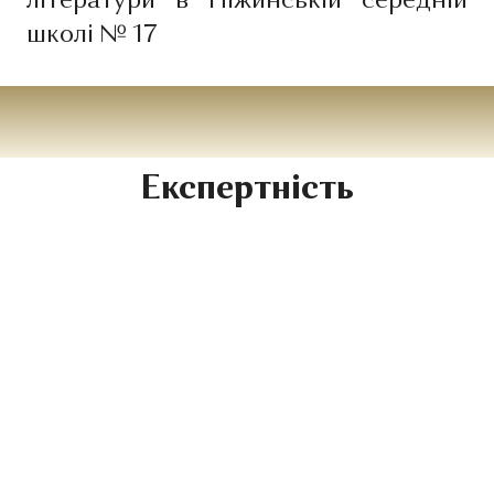
літератури в Ніжинській середній
школі № 17
Експертність