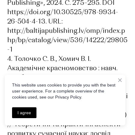
Publishing», 2024. С. 275–295. DOI
https://doi.org/10.30525/978-9934-
26-504-4-13. URL:
http://baltijapublishing.lv/omp/index.p
hp/bp/catalog/view/536/14222/29805
-1
4. Толочко С. В., Хомич В. І.
Академічне красномовство : навч.
посіб. Ніжин: Видавець ПП Лисенко
This website uses cookies to provide you with the best
М. М., 2022. 298 с. https://natc.org.ua
user experience. For a complete overview of the
5. Кайдаш А.М., Хомич В.І. Ейдологічні
cookies used, see our Privacy Policy.
засади сучасної української прози
I agree
(мовний аналіз романів Дари Корній)
// Теоретичні та практичні аспекти
розвитку сучасної науки: досвід