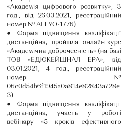
«Академія цифрового розвитку», 3
год., від 26.03.2021, реєстраційний
номер № ALLУО-1776)
●
Форма підвищення кваліфікації
дистанційна, пройшла онлайн-курс
«Академічна доброчесність» (на базі
ТОВ «ЕДЮКЕЙШНАЛ ЕРА», від
03.01.2021, 4 год., реєстраційний
номер №
06c0d54b6f1945a0a814e82843a728e
3)
●
Форма підвищення кваліфікації
дистанційна, участь у роботі
вебінару «5 кроків ефективного