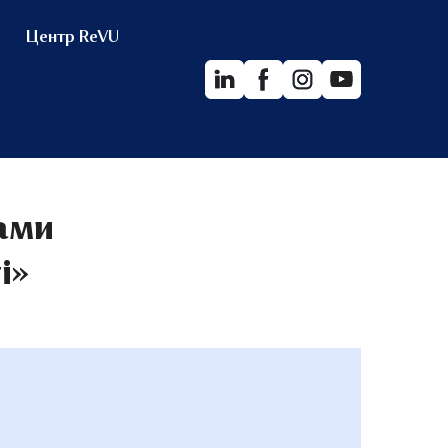
Центр ReVU
рами
ті»