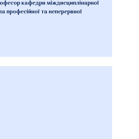
рофесор кафедри міждисциплінарної
а професійної та неперервної