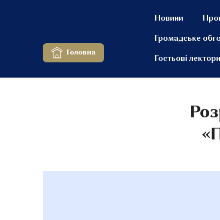
Новини
Про
Громадське обг
Головна
Гостьові лектор
Роз
«П