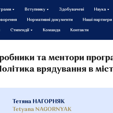
грами
Вступнику
Здобувачеві
Наука
оворення
Нормативні документи
Наші партнери
и
Стипендії
Команда
Контакти
робники та ментори прог
олітика врядування в міс
Тетяна НАГОРНЯК
Tetyana NAGORNYAK