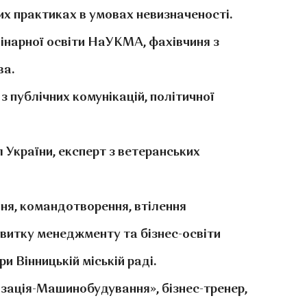
ких практиках в умовах невизначеності.
лінарної освіти НаУКМА, фахівчиня з
ва.
 публічних комунікацій, політичної
л України, експерт з ветеранських
іння, командотворення, втілення
озвитку менеджменту та бізнес-освіти
 Вінницькій міській раді.
тизація-Машинобудування», бізнес-тренер,