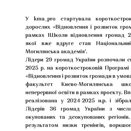
У kma_pro стартувала короткостро
дорослих «Відновлення і розвиток гро
рамках ІШколи відновлення громад 2.
якої вже вдруге став Національний
Могилянська академія".
Лідери 29 громад України розпочали с
2025 р. на короткостроковій Програмі
«Відновлення і розвиток громади в умова
факультет Києво-Могилянська шк
неперервної освіти в рамках проєкту. В
реалізована у 2024-2025 н.р. і зібра
Лідерів 36 громад України з числ
окупованих та деокупованих регіонів.
результатом низки тренінгів, воркшоп