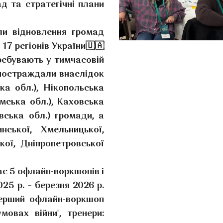
д та стратегічні плани
ли відновлення громад
17 регіонів України🇺🇦
ребувають у тимчасовій
 постраждали внаслідок
ка обл.), Нікопольська
мська обл.), Каховська
вська обл.) громади, а
ської, Хмельницької,
ької, Дніпропетровської
є 5 офлайн-воркшопів і
25 р. – березня 2026 р.
перший офлайн-воркшоп
овах війни", тренери: