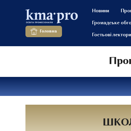
Новини
Про
Громадське обг
Головна
Гостьові лектор
Прог
ШКОЛ