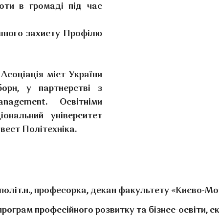
оти в громаді під час
шного захисту Профілю
Асоціація міст України
орн, у партнерстві з
agement. Освітніми
ональний університет
вест Політехніка.
д.політ.н., професорка, декан факультету «Києво-М
 програм професійного розвитку та бізнес-освіти, 