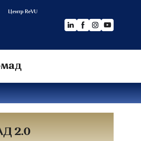
Центр ReVU
ромад
Д 2.0