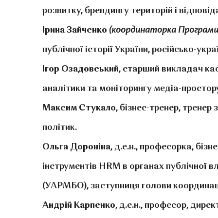
розвитку, брендингу територій і відповід
Ірина Зайченко
(координаторка Програми
публічної історії України, російсько-укра
Ігор Озадовський
, старший викладач ка
аналітики та моніторингу медіа-простору
Максим Стукало
, бізнес-тренер, тренер
політик.
Ольга Дороніна
, д.е.н., професорка, бі
інструментів HRM в органах публічної вл
(УАРМБО), заступниця голови координацій
Андрій Карпенко
, д.е.н., професор, ди