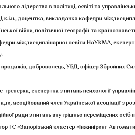
ального лідерства в політиці, освіті та управлінсь
)
, к.і.н., доцентка, викладачка кафедри міждисцип
їнської війни, політичної географії та країнознавст
федри міждисциплінарної освіти НаУКМА, експерт з
.
 з продажів, доброволець, УБД, офіцер Збройних Си
знес-тренерка, експертка з питань психології управл
ади, асоційований член Української асоціації з р
ної ради з питань внутрішньо переміщених осіб при
ректор ГС «Запорізький кластер «Інжиніринг-Автома