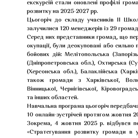
екскурсій стали оновлені профілі грома
розвитку на 2025-2027 рр.
Цьогоріч до складу учасників ІІ Шко
залучилися 120 менеджерів із 29 громад 
Серед них представники громад, що пе
окупації, були деокуповані або сильно
бойових дій: Мелітопольська (Запорізь
(Дніпропетровська обл.), Охтирська (Су
(Херсонська обл.), Балаклійська (Харкі
також громади з Харківської, Волин
Вінницької, Чернігівської, Кіровоградс
та інших областей.
Навчальна програма цьогоріч передбача
10 онлайн-зустрічей протягом жовтня 20
Зокрема, 4 жовтня 2025 р. відбувся 
«Стратегування розвитку громади в ум