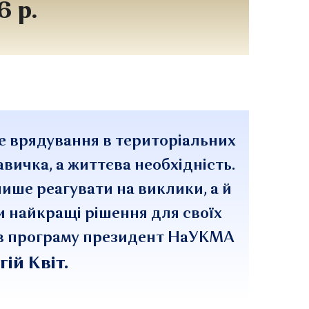
6 р.
е врядування в територіальних
авичка, а життєва необхідність.
ише реагувати на виклики, а й
и найкращі рішення для своїх
ав програму президент НаУКМА
гій Квіт.