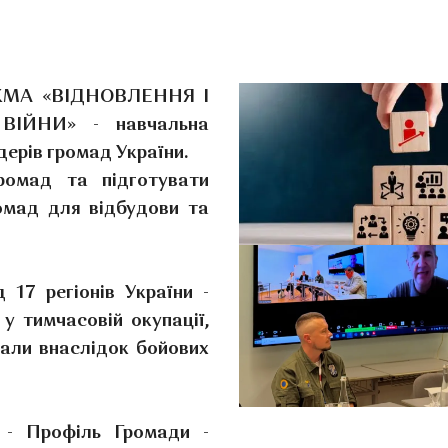
аУКМА «ВІДНОВЛЕННЯ І
ІЙНИ» - навчальна
ерів громад України.
ромад та підготувати
омад для відбудови та
 17 регіонів України -
у тимчасовій окупації,
али внаслідок бойових
у - Профіль Громади -