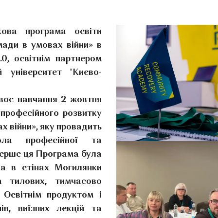
кова програма освіти
мади в умовах війни» в
0, освітнім партнером
 університет "Києво-
воє навчання 2 жовтня
 професійного розвитку
х війни», яку провадить
ола професійної та
перше ця Програма була
ла в стінах Могилянки
а тилових, тимчасово
 Освітнім продуктом і
ів, виїзних лекцій та