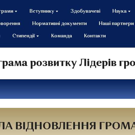
грами
Вступнику
Здобувачеві
Наука
оворення
Нормативні документи
Наші партнери
и
Стипендії
Команда
Контакти
рама розвитку Лідерів г
А ВІДНОВЛЕННЯ ГРОМА