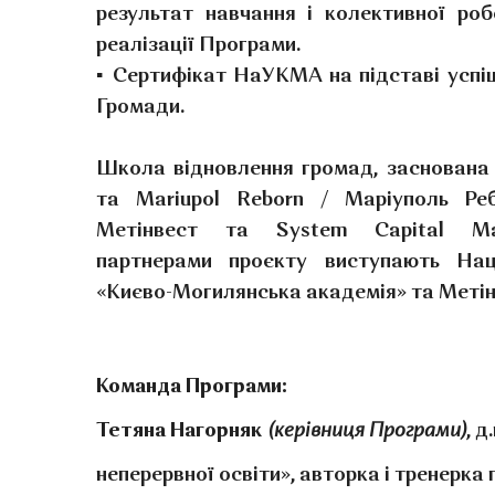
результат навчання і колективної роб
реалізації Програми.
▪ Сертифікат НаУКМА на підставі успі
Громади.
Школа відновлення громад, заснована 
та Mariupol Reborn / Маріуполь Реб
Метінвест та System Capital Man
партнерами проєкту виступають Наці
«Києво-Могилянська академія» та Метін
Команда Програми:
Тетяна Нагорняк
(керівниця Програми)
, 
неперервної освіти», авторка і тренерка