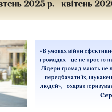
тень 2025 р. - квітень 202
«В умовах війни ефективн
громадах – це не просто н
Лідери громад мають не л
передбачати їх, шукаюч
людей», - охарактеризув
Сер