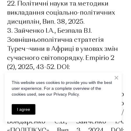
22. Політичні науки та методики
викладання соціально-політичних
дисциплін, Вип. 38, 2025.
3. Зайченко І.А., Безпала В.І.
Зовнішньополітична стратегія
Туреч¬чини в Африці в умовах змін
сучасного світопорядку. Empirio 2
(2), 2025, 43-52. DOI:
https://doi.org/10.18523/3041-
This website uses cookies to provide you with the best
1718.2025.2.2.43-52
user experience. For a complete overview of the
4. Територіальний вимір
cookies used, see our Privacy Policy.
трансформації сучасного
I agree
світопорядку в умовах війни /
Бондаренко С.В., Зайченко І.А.
«ПОЛІТІКУС», Вип. 3, 2024. DOI: