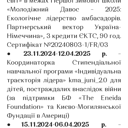
світ» в межах Першої зимової школи
«Молодіжний Давос – 2025:
Екологічне лідерство амбасадорів.
Партнерський вектор Україна-
Німеччина», 3 кредити ЄКТС, 90 год.
Сертифікат №20240803-1/FR/03
● 23.11.2024-12.04.2025 р.
–
Координаторка Стипендіальної
навчальної програми «Індивідуальна
траєкторія лідера» kma_juni_2.0 для
дітей, постраждалих внаслідок війни
(за підтримки БФ «The Eneida
Foundation» та Києво-Могилянської
Фундації в Америці)
●15.11.2024-06.04.2025 р.
–