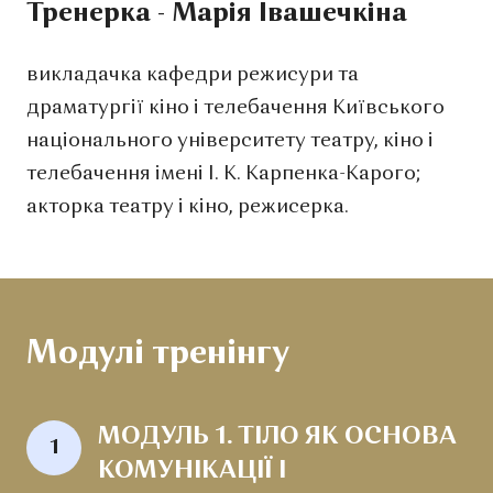
Тренерка - Марія Івашечкіна
викладачка кафедри режисури та
драматургії кіно і телебачення Київського
національного університету театру, кіно і
телебачення імені І. К. Карпенка-Карого;
акторка театру і кіно, режисерка.
Модулі тренінгу
МОДУЛЬ 1. ТІЛО ЯК ОСНОВА 
1
КОМУНІКАЦІЇ І 