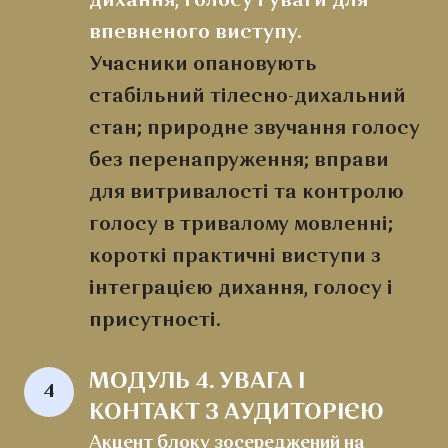
дихання, голосу і уваги для
впевненого виступу.
Учасники опановують
стабільний тілесно-дихальний
стан; природне звучання голосу
без перенапруження; вправи
для витривалості та контролю
голосу в тривалому мовленні;
короткі практичні виступи з
інтеграцією дихання, голосу і
присутності.
МОДУЛЬ 4. УВАГА І 
4
КОНТАКТ З АУДИТОРІЄЮ
Акцент блоку зосереджений на