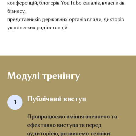
конференцій, блогерів YouTube каналів, власників
бізнесу,
представників державних органів влади, дикторів
українських радіостанцій.
Модулі тренінгу
Публічний виступ
1
Пропрацюємо вміння впевнено та
ефективно виступати перед
аудиторією, розвинемо техніки