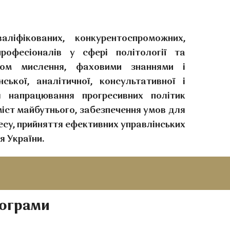
ліфікованих, конкурентоспроможних,
рофесіоналів у сфері політології та
бом мислення, фаховими знаннями і
ької, аналітичної, консультативної і
я напрацювання прогресивних політик
міст майбутнього, забезпечення умов для
есу, прийняття ефективних управлінських
я України.
рограми