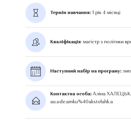
Термін навчання:
 1 рік 4 місяці
Кваліфікація
: магістр з політики в
Наступний набір на програму: 
лип
Контактна особа: 
Аліна ХАЛЕЦЬКА,
au.ude.amku%40akstelahk.a