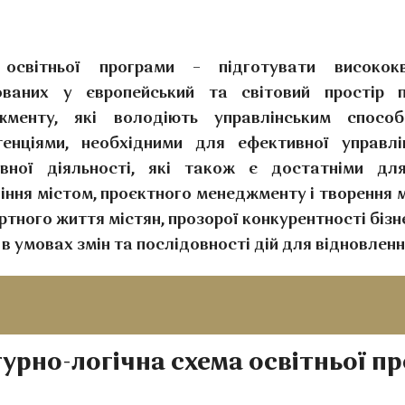
освітньої програми – підготувати висококва
рованих у європейський та світовий простір п
жменту, які володіють управлінським спосо
енціями, необхідними для ефективної управлінс
ивної діяльності, які також є достатніми дл
іння містом, проєктного менеджменту і творення 
тного життя містян, прозорої конкурентності бізн
 в умовах змін та послідовності дій для відновленн
урно-логічна схема освітньої п