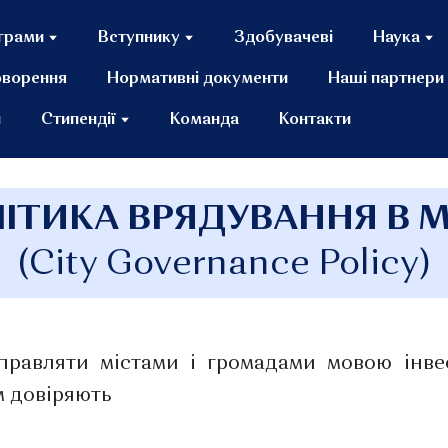
грами
Вступнику
Здобувачеві
Наука
оворення
Нормативні документи
Наші партнери
и
Стипендії
Команда
Контакти
ІТИКА ВРЯДУВАННЯ В М
(City Governance Policy)
правляти містами і громадами мовою інвес
м довіряють