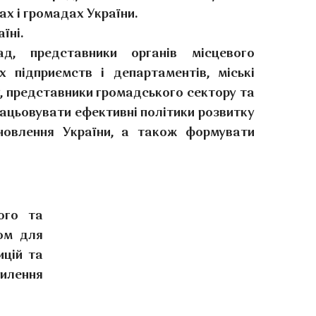
ах і громадах України.
їні.
д, представники органів місцевого
х підприємств і департаментів, міські
у, представники громадського сектору та
працьовувати ефективні політики розвитку
дновлення України, а також формувати
ого та
ром для
ицій та
силення