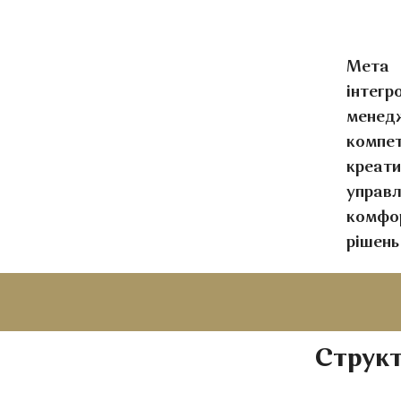
Мета 
інтег
менед
компет
креат
управл
комфор
рішень
Структ