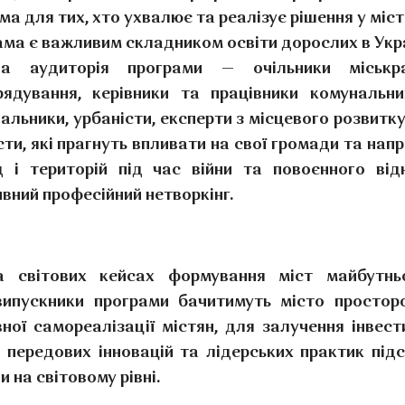
ма для тих, хто ухвалює та реалізує рішення у міст
ма є важливим складником освіти дорослих в Укра
ва аудиторія програми — очільники міськра
ядування, керівники та працівники комунальни
альники, урбаністи, експерти з місцевого розвитк
сти, які прагнуть впливати на свої громади та на
д і територій під час війни та повоєнного ві
вний професійний нетворкінг.
 світових кейсах формування міст майбутнь
 випускники програми бачитимуть місто просто
ої самореалізації містян, для залучення інвест
я передових інновацій та лідерських практик під
 на світовому рівні.