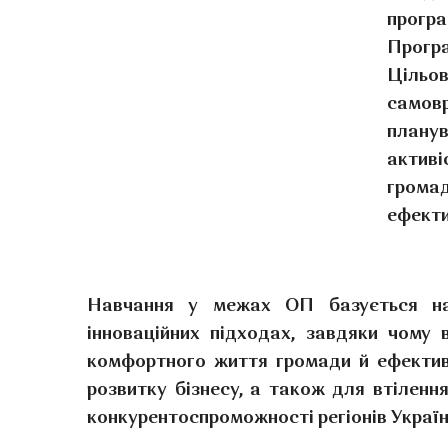
програ
Програ
Цільо
самовр
планув
активі
грома
ефекти
Навчання у межах ОП базується на
інноваційних підходах, завдяки чому
комфортного життя громади й ефективн
розвитку бізнесу, а також для втіленн
конкурентоспроможності регіонів України